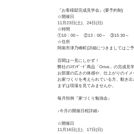
『お客様邸完成見学会』(要予約制)
☆開催日
11月23日(土)、24日(日)
☆時間
①10：00～ ②13：00～ ③15:30～
☆住所
阿南市津乃峰町(詳細につきましてはご
百聞は一見にしかず！
弊社のｽﾀﾝﾀﾞｰﾄﾞ商品「Orive」の完成
お部屋の広さの体感や、仕上がりのイメ
お家づくりを考えられている方、動き出
まずは現場を見てみませんか。
毎月恒例『家づくり勉強会』
↓今月の開催日程詳細↓
☆開催日
11月16日(土)、17日(日)