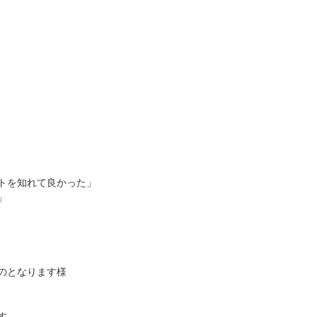
トを知れて良かった」
」
のとなります様
す。