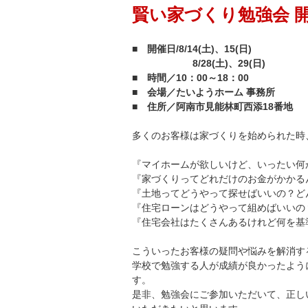
賢い家づくり勉強会 開
■ 開催日/8/14(土)、15(日)
8/28(土)、29(
■ 時間／10：00～18：00
■ 会場／たいようホーム 事務所
■ 住所／阿南市見能林町西添18番地
多くのお客様は家づくりを始められた時
『マイホームが欲しいけど、いったい何
『家づくりってどれだけのお金がかかる
『土地ってどうやって探せばいいの？ど
『住宅ローンはどうやって組めばいいの
『住宅会社はたくさんあるけれど何を基準
こういったお客様の疑問や悩みを解消す
学校で勉強する人が成績が良かったよう
す。
是非、勉強会にご参加いただいて、正し