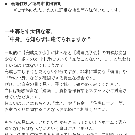
■ 会場住所／徳島市北田宮町
※ご予約いただいた方に詳細な地図等を送付いたします。
一生暮らす大切な家。
「中身」を知らずに建てられますか？
一般的に【完成見学会】に比べると【構造見学会】の開催頻度は
少なく、多くの方は中身について「見たことないな...。」と思われ
ているのではないでしょうか？
完成してしまうと見えない部分ですが、非常に重要な『構造』や
『壁の中身』などを確認できる貴重な機会です。
ぜひ、ご自身の目で見て、手で触って確かめてみてください。
当日は経験豊富な「建築士」資格を保有するスタッフがご対応さ
せていただきます。
住まいのことはもちろん「土地」や「お金」「住宅ローン」等、
お家づくりに関することならお気軽にご相談ください。
もちろん見に来ていただいたからと言ってたいようホームで家を
建てなけらばならないという事はございません。
私たちの事を信頼できると思っていただいた時に、ご相談いただ