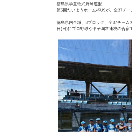
徳島県学童軟式野球連盟
第5回たいようホーム杯U9が、全37チ
徳島県内全域、8ブロック、全37チームの
日(日)にプロ野球や甲子園常連校の合宿