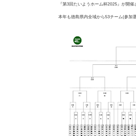
『第3回たいようホーム杯2025』が開催
本年も徳島県内全域から53チーム(参加