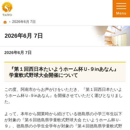
阿南市を中心に徳島南部で注文住宅・新築一戸建て・リフォームを手がけるたいよ
徳島で注文住宅を建てるなら たいようホーム｜阿南市・徳島南部の地域密着工務店
ホーム
2026年6月 7日
2026年6月 7日
2026年6月 7日
『第１回西日本たいようホーム杯Ｕ-９inあなん』
学童軟式野球大会開催について
この度、阿南市からお声がけをいただき、『第１回西日本たいよ
うホーム杯Ｕ-９inあなん』を開催させていただく運びとなりまし
た。
よって、本年から開業時から続けている徳島県の小学三年生以下
が対象の『第６回徳島県学童軟式野球大会 たいようホーム杯Ｕ-
９』、徳島県の小学生全学年が対象の『第４回徳島県学童軟式野