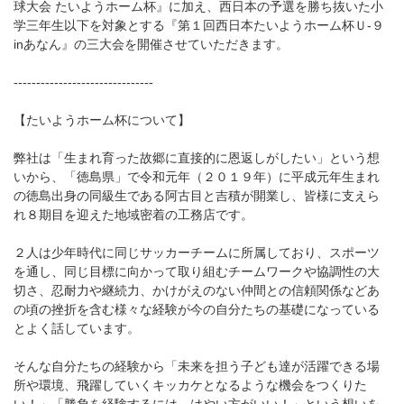
球大会 たいようホーム杯』に加え、西日本の予選を勝ち抜いた小
学三年生以下を対象とする『第１回西日本たいようホーム杯Ｕ-９
inあなん』の三大会を開催させていただきます。
-------------------------------
【たいようホーム杯について】
弊社は「生まれ育った故郷に直接的に恩返しがしたい」という想
いから、「徳島県」で令和元年（２０１９年）に平成元年生まれ
の徳島出身の同級生である阿古目と吉積が開業し、皆様に支えら
れ８期目を迎えた地域密着の工務店です。
２人は少年時代に同じサッカーチームに所属しており、スポーツ
を通し、同じ目標に向かって取り組むチームワークや協調性の大
切さ、忍耐力や継続力、かけがえのない仲間との信頼関係などあ
の頃の挫折を含む様々な経験が今の自分たちの基礎になっている
とよく話しています。
そんな自分たちの経験から「未来を担う子ども達が活躍できる場
所や環境、飛躍していくキッカケとなるような機会をつくりた