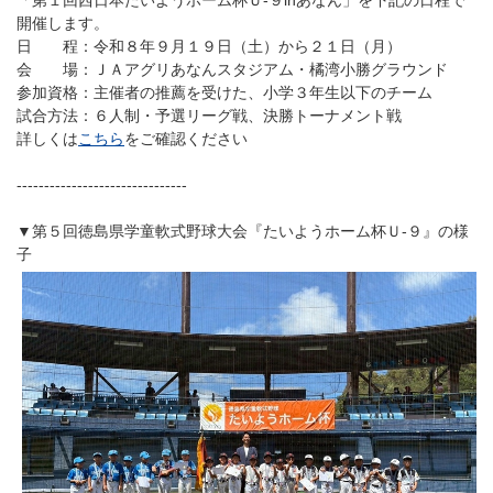
「第１回西日本たいようホーム杯Ｕ-９inあなん」を下記の日程で
開催します。
日 程：令和８年９月１９日（土）から２１日（月）
会 場：ＪＡアグリあなんスタジアム・橘湾小勝グラウンド
参加資格：主催者の推薦を受けた、小学３年生以下のチーム
試合方法：６人制・予選リーグ戦、決勝トーナメント戦
詳しくは
こちら
をご確認ください
-------------------------------
▼第５回徳島県学童軟式野球大会『たいようホーム杯Ｕ-９』の様
子