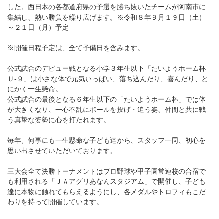
した。西日本の各都道府県の予選を勝ち抜いたチームが阿南市に
集結し、熱い勝負を繰り広げます。※令和８年９月１９日（土）
～２１日（月）予定
※開催日程予定は、全て予備日を含みます。
公式試合のデビュー戦となる小学３年生以下「たいようホーム杯
Ｕ-９」は小さな体で元気いっぱい、落ち込んだり、喜んだり、と
にかく一生懸命。
公式試合の最後となる６年生以下の「たいようホーム杯」では体
が大きくなり、一心不乱にボールを投げ・追う姿、仲間と共に戦
う真摯な姿勢に心を打たれます。
毎年、何事にも一生懸命な子ども達から、スタッフ一同、初心を
思い出させていただいております。
三大会全て決勝トーナメントはプロ野球や甲子園常連校の合宿で
も利用される「ＪＡアグリあなんスタジアム」で開催し、子ども
達に本物に触れてもらえるようにし、各メダルやトロフィもこだ
わりを持って開催しています。