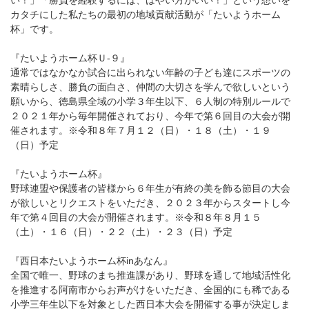
い！」「勝負を経験するには、はやい方がいい！」という想いを
カタチにした私たちの最初の地域貢献活動が「たいようホーム
杯」です。
『たいようホーム杯Ｕ-９』
通常ではなかなか試合に出られない年齢の子ども達にスポーツの
素晴らしさ、勝負の面白さ、仲間の大切さを学んで欲しいという
願いから、徳島県全域の小学３年生以下、６人制の特別ルールで
２０２１年から毎年開催されており、今年で第６回目の大会が開
催されます。※令和８年７月１２（日）・１８（土）・１９
（日）予定
『たいようホーム杯』
野球連盟や保護者の皆様から６年生が有終の美を飾る節目の大会
が欲しいとリクエストをいただき、２０２３年からスタートし今
年で第４回目の大会が開催されます。※令和８年８月１５
（土）・１６（日）・２２（土）・２３（日）予定
『西日本たいようホーム杯inあなん』
全国で唯一、野球のまち推進課があり、野球を通して地域活性化
を推進する阿南市からお声がけをいただき、全国的にも稀である
小学三年生以下を対象とした西日本大会を開催する事が決定しま