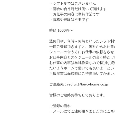
・シフト制ではございません
・都合の合う時だけ働いて頂けます
・お仕事の内容は単純作業です
・資格や経験は不要です
時給:1000円〜
週何日や、何時～何時といったシフト制
一度ご登録頂きますと、弊社からお仕事
ジュールの合う方にお仕事の依頼をさせ
お仕事内容とスケジュールの合う時だけ
お仕事の内容は単純作業なので特別な資
たいようホームで働いても良いよ！とい
※履歴書は面接時にご持参頂いてかまい
ご連絡先：recruit@taiyo-home.co.jp
皆様のご連絡お待ちしております。
ご登録の流れ
・メールにてご連絡頂きました方にこち