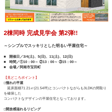
2棟同時 完成見学会 第2弾!!
～シンプルでスッキリとした明るい平屋住宅～
■ 開催日／3/4(土)、5(日)、11(土)、12(日)
■ 時間／①10：00～ ②13：00～ ③15：00～
■ 会場／阿南市宝田町
【見どころポイント】
□憧れの平屋
延床面積71.21㎡(21.54坪)とコンパクトながらも3LDKの間取り
を確保した
コンパクトなデザインの平屋住宅となっております。
□開放感溢れるリビング