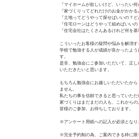
『マイホームが欲しいけど、いったい何
『家づくりってどれだけのお金がかかる
『土地ってどうやって探せばいいの？ど
『住宅ローンはどうやって組めばいいの
『住宅会社はたくさんあるけれど何を基準
こういったお客様の疑問や悩みを解消す
学校で勉強する人が成績が良かったよう
す。
是非、勉強会にご参加いただいて、正し
いただきたいと思います。
もちろん勉強会にお越しいただいたから
ません。
私たちの事を信頼できると思っていただ
家づくりはまだまだの人も、これからの
皆様のご参加、お待ちしております。
※アンケート用紙への記入が必須となり
※完全予約制の為、ご案内できる枠に限