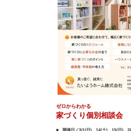
ゼロからわかる
家づくり個別相談会
■ 開催日／3/1(日)、14(土)、15(日)、28