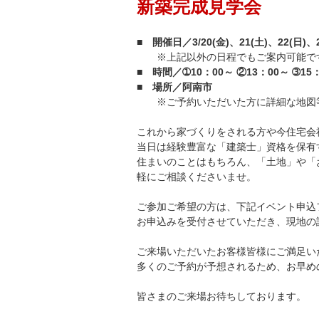
新築完成見学会
■ 開催日／3/20(金)、21(土)、22(日)、2
※上記以外の日程でもご案内可能で
■ 時間／➀10：00～ ②13：00～ ➂15
■ 場所／阿南市
※ご予約いただいた方に詳細な地図
これから家づくりをされる方や今住宅会
当日は経験豊富な「建築士」資格を保有
住まいのことはもちろん、「土地」や「
軽にご相談くださいませ。
ご参加ご希望の方は、下記イベント申込
お申込みを受付させていただき、現地の
ご来場いただいたお客様皆様にご満足い
多くのご予約が予想されるため、お早め
皆さまのご来場お待ちしております。