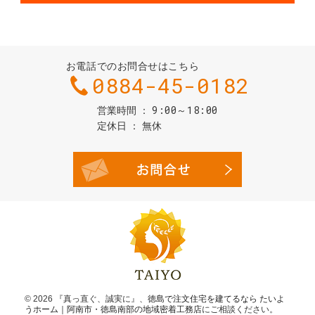
お電話でのお問合せはこちら
0884-45-0182
9:00～18:00
営業時間
定休日
無休
お問合せ・
© 2026 『真っ直ぐ、誠実に』、
徳島で注文住宅を建てるなら たいよ
うホーム｜阿南市・徳島南部の地域密着工務店
にご相談ください。