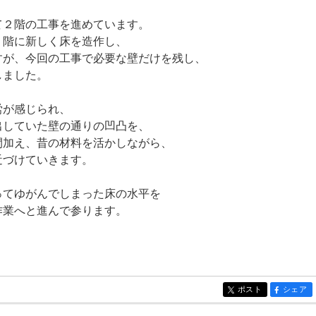
て２階の工事を進めています。
２階に新しく床を造作し、
すが、今回の工事で必要な壁だけを残し、
しました。
労が感じられ、
出していた壁の通りの凹凸を、
間加え、昔の材料を活かしながら、
近づけていきます。
ってゆがんでしまった床の水平を
作業へと進んで参ります。
ポスト
シェア
entry285
entry285