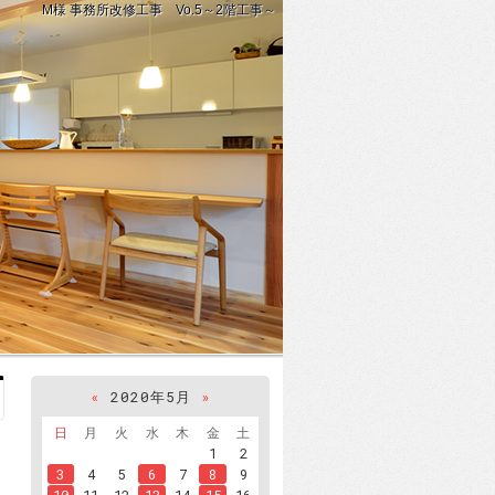
M様 事務所改修工事 Vo.5～2階工事～
«
2020年5月
»
日
月
火
水
木
金
土
1
2
3
4
5
6
7
8
9