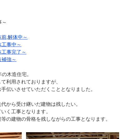
事～
体前,解体中～
体工事中～
解体工事完了～
造補強～
年の木造住宅。
して利用されておりますが、
お手伝いさせていただくこととなりました。
先代から受け継いだ建物は残したい。
ていく工事となります。
根等の建物の骨格を残しながらの工事となります。