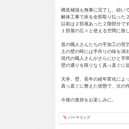
構造補強も無事に完了し、続い
解体工事で床を全部取り払った
以前は２部屋あった２階部分で
１部屋の広々と使える空間に致
昔の職人さんたちの手加工の苦
土の壁の時には手作りの味を演
現代の職人さんがさらにひと手
壁の通りを限りなく真っ直ぐに
天井、壁、長年の経年変化によ
真っ直ぐに整えた状態で、次の
今後の進捗をお楽しみに。
パーマリンク
entry285