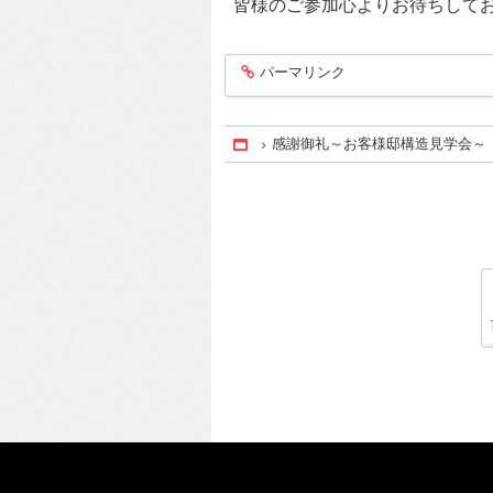
皆様のご参加心よりお待ちして
パーマリンク
entry350
感謝御礼～お客様邸構造見学会～
Home