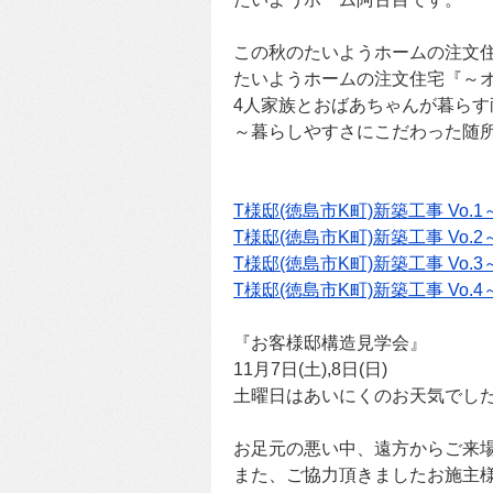
この秋のたいようホームの注文住
たいようホームの注文住宅『～オリー
4人家族とおばあちゃんが暮らす
～暮らしやすさにこだわった随
T様邸(徳島市K町)新築工事 Vo.
T様邸(徳島市K町)新築工事 Vo.
T様邸(徳島市K町)新築工事 Vo.
T様邸(徳島市K町)新築工事 Vo.
『お客様邸構造見学会』
11月7日(土),8日(日)
土曜日はあいにくのお天気でし
お足元の悪い中、遠方からご来
また、ご協力頂きましたお施主