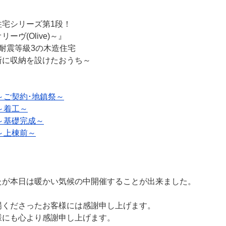
宅シリーズ第1段！
ヴ(Olive)～』
耐震等級3の木造住宅
所に収納を設けたおうち～
1～ご契約･地鎮祭～
2～着工～
3～基礎完成～
4～上棟前～
たが本日は暖かい気候の中開催することが出来ました。
場くださったお客様には感謝申し上げます。
様にも心より感謝申し上げます。