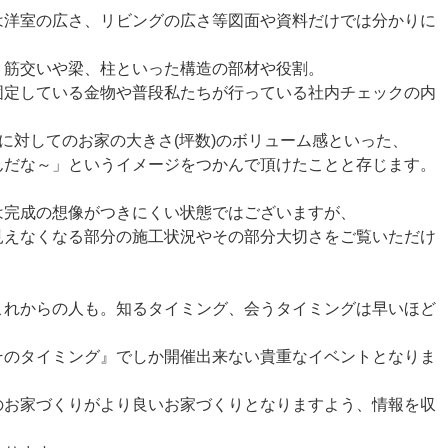
は洋室の広さ、リビングの広さ等図面や資料だけでは分かりに
、筋交いや梁、柱といった構造の部材や役割。
固定している金物や普段私たちが行っている社内チェックの内
)に対してのお家の大きさ(坪数)のボリューム感といった、
んだな～」というイメージをつかんで頂けたことと存じます。
は完成の想像がつきにくい状態ではございますが、
見えなくなる部分の施工状況やその部分大切さをご覧いただけ
これからの人も。知るタイミング、会うタイミングは早いほど
そのタイミング』でしか開催出来ない貴重なイベントとなりま
のお家づくりがより良いお家づくりとなりますよう、情報を収