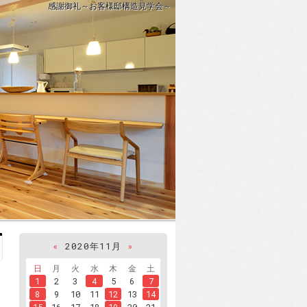
感謝御礼～お客様邸構造見学会～
«
2020年11月
»
日
月
火
水
木
金
土
1
2
3
4
5
6
7
8
9
10
11
12
13
14