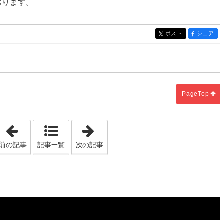
おります。
ポスト
シェア
entry350
entry350
PageTop
「たいようホーム 実績紹介ファイル M様邸 リフォーム工事
「T様邸(阿南市K町)新築工事Vo.2
前の記事
記事一覧
次の記事