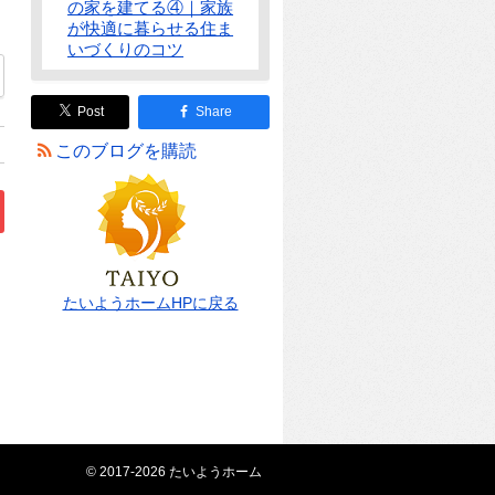
の家を建てる④｜家族
が快適に暮らせる住ま
いづくりのコツ
Post
Share
このブログを購読
2」
～基礎工事(配筋)～」
たいようホームHPに戻る
© 2017-2026 たいようホーム