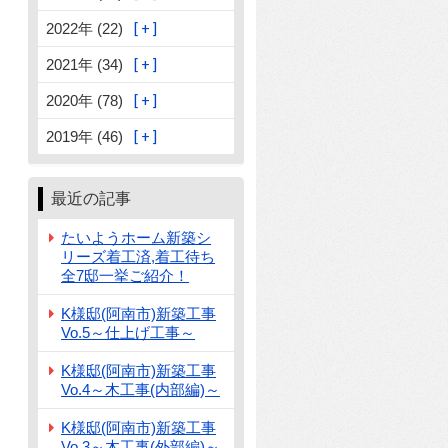
2022年 (22)
2021年 (34)
2020年 (78)
2019年 (46)
最近の記事
たいようホーム新築シ
リーズ着工済,着工待ち
全7邸一挙ご紹介！
K様邸(阿南市)新築工事
Vo.5～仕上げ工事～
K様邸(阿南市)新築工事
Vo.4～木工事(内部編)～
K様邸(阿南市)新築工事
Vo.3～木工事(外部編)～